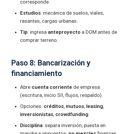
corresponde.
Estudios
: mecánica de suelos, viales,
rasantes, cargas urbanas.
Tip
: ingresa
anteproyecto
a DOM antes de
comprar terreno.
Paso 8:
Bancarización y
financiamiento
Abre
cuenta corriente
de empresa
(escritura, inicio SII, flujos, respaldo).
Opciones:
créditos
,
mutuos
,
leasing
,
inversionistas
,
crowdfunding
.
Disciplina
: separa inversión, puesta en
marcha e impuestos;
no mezcles
finanzas