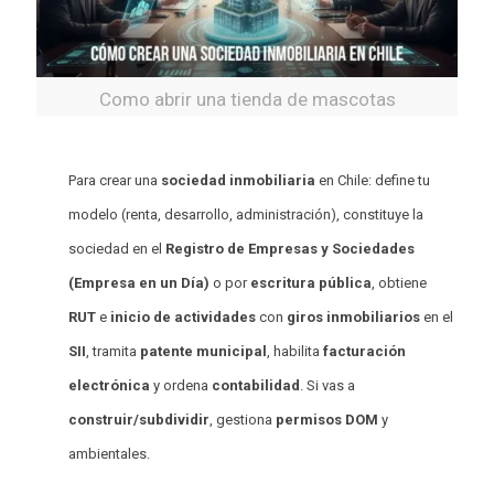
Como abrir una tienda de mascotas
Para crear una
sociedad inmobiliaria
en Chile: define tu
modelo (renta, desarrollo, administración), constituye la
sociedad en el
Registro de Empresas y Sociedades
(Empresa en un Día)
o por
escritura pública
, obtiene
RUT
e
inicio de actividades
con
giros inmobiliarios
en el
SII
, tramita
patente municipal
, habilita
facturación
electrónica
y ordena
contabilidad
. Si vas a
construir/subdividir
, gestiona
permisos DOM
y
ambientales.