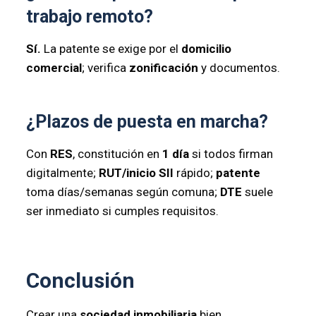
trabajo remoto?
Sí.
La patente se exige por el
domicilio
comercial
; verifica
zonificación
y documentos.
¿Plazos de puesta en marcha?
Con
RES
, constitución en
1 día
si todos firman
digitalmente;
RUT/inicio SII
rápido;
patente
toma días/semanas según comuna;
DTE
suele
ser inmediato si cumples requisitos.
Conclusión
Crear una
sociedad inmobiliaria
bien