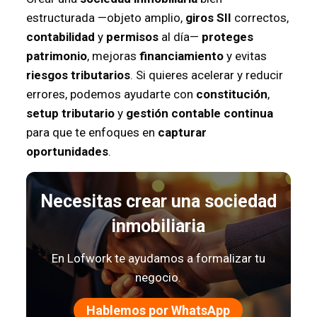
estructurada —objeto amplio,
giros SII
correctos,
contabilidad
y
permisos
al día—
proteges
patrimonio
, mejoras
financiamiento
y evitas
riesgos tributarios
. Si quieres acelerar y reducir
errores, podemos ayudarte con
constitución
,
setup tributario
y
gestión contable continua
para que te enfoques en
capturar
oportunidades
.
Necesitas crear una sociedad
inmobiliaria
En Lofwork te ayudamos a formalizar tu
negocio.
Hablemos por WhatsApp