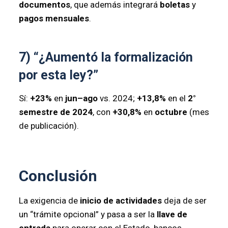
documentos
, que además integrará
boletas
y
pagos mensuales
.
7) “¿Aumentó la formalización
por esta ley?”
Sí:
+23%
en
jun–ago
vs. 2024;
+13,8%
en el
2°
semestre de 2024
, con
+30,8%
en
octubre
(mes
de publicación).
Conclusión
La exigencia de
inicio de actividades
deja de ser
un “trámite opcional” y pasa a ser la
llave de
entrada
para operar con el Estado, bancos,