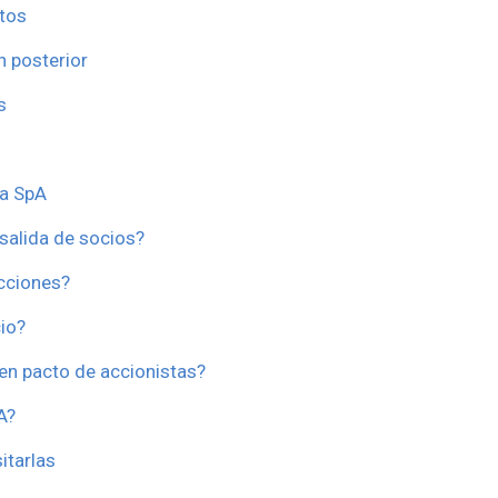
ctos
n posterior
s
na SpA
salida de socios?
acciones?
cio?
 en pacto de accionistas?
A?
itarlas