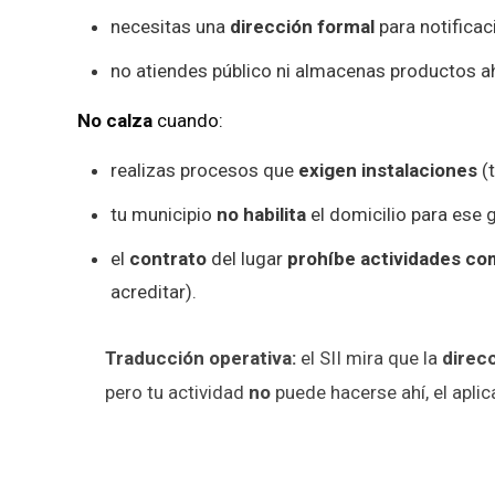
necesitas una
dirección formal
para notifica
no atiendes público ni almacenas productos ah
No calza
cuando:
realizas procesos que
exigen instalaciones
(t
tu municipio
no habilita
el domicilio para ese g
el
contrato
del lugar
prohíbe actividades co
acreditar).
Traducción operativa:
el SII mira que la
direc
pero tu actividad
no
puede hacerse ahí, el aplic