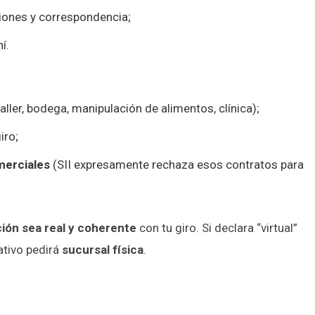
ciones y correspondencia;
í.
aller, bodega, manipulación de alimentos, clínica);
iro;
merciales
(SII expresamente rechaza esos contratos para
ción sea real y coherente
con tu giro. Si declara “virtual”
ativo pedirá
sucursal física
.