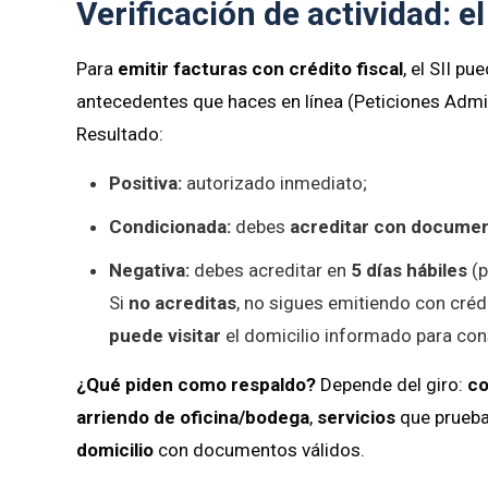
Verificación de actividad: el
Para
emitir facturas con crédito fiscal
, el SII pu
antecedentes que haces en línea (Peticiones Adm
Resultado:
Positiva:
autorizado inmediato;
Condicionada:
debes
acreditar con docume
Negativa:
debes acreditar en
5 días hábiles
(p
Si
no acreditas
, no sigues emitiendo con créd
puede visitar
el domicilio informado para co
¿Qué piden como respaldo?
Depende del giro:
co
arriendo de oficina/bodega
,
servicios
que prueban
domicilio
con documentos válidos.