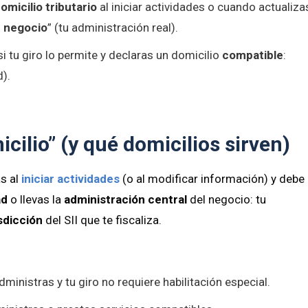
omicilio tributario
al iniciar actividades o cuando actualiza
u negocio
” (tu administración real).
i tu giro lo permite y declaras un domicilio
compatible
:
d).
icilio” (y qué domicilios sirven)
s al
iniciar actividades
(o al modificar información) y debe
ad
o llevas la
administración central
del negocio: tu
isdicción
del SII que te fiscaliza.
administras y tu giro no requiere habilitación especial.