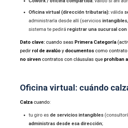
Cowork / oficina compartida:
válido si ahí ad
Oficina virtual (dirección tributaria):
válida
s
administrarla desde allí (servicios
intangibles
sistema te pedirá
registrar una sucursal con 
Dato clave:
cuando seas
Primera Categoría
(acti
pedir
rol de avalúo
y
documentos
como contrato d
no sirven
contratos con cláusulas que
prohíban 
Oficina virtual: cuándo cal
Calza
cuando:
tu giro es
de servicios intangibles
(consultorí
administras desde esa dirección
;