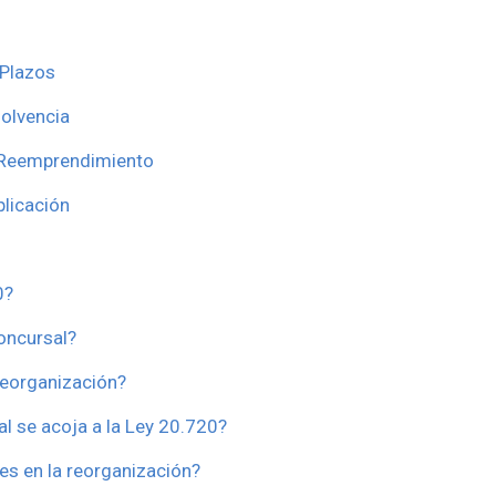
 Plazos
solvencia
y Reemprendimiento
plicación
0?
concursal?
 reorganización?
al se acoja a la Ley 20.720?
es en la reorganización?