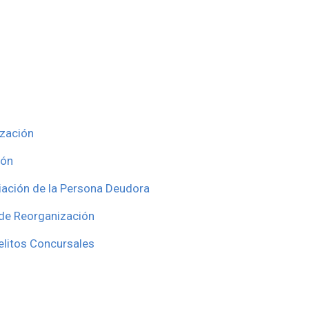
ización
ión
ación de la Persona Deudora
 de Reorganización
elitos Concursales