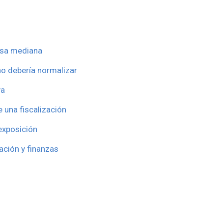
resa mediana
no debería normalizar
va
 una fiscalización
exposición
ación y finanzas