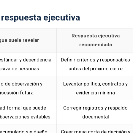
y respuesta ejecutiva
Respuesta ejecutiva
que suele revelar
recomendada
 estándar y dependencia
Definir criterios y responsables
esiva de personas
antes del próximo cierre
o de observación y
Levantar política, contratos y
iscusión futura
evidencia mínima
dad formal que puede
Corregir registros y respaldo
observaciones evitables
documental
 acumulado sin dueño
Crear mesa corta de decisión y