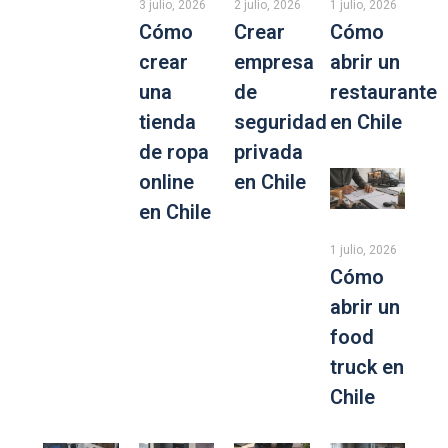
3 julio, 2026
2 julio, 2026
1 julio, 2026
Cómo
Crear
Cómo
crear
empresa
abrir un
una
de
restaurante
tienda
seguridad
en Chile
de ropa
privada
online
en Chile
en Chile
1 julio, 2026
Cómo
abrir un
food
truck en
Chile