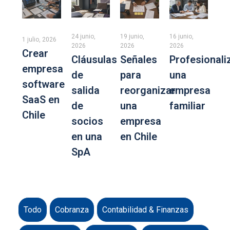
24 junio,
19 junio,
16 junio,
1 julio, 2026
2026
2026
2026
Crear
Cláusulas
Señales
Profesionali
empresa
de
para
una
software
salida
reorganizar
empresa
SaaS en
de
una
familiar
Chile
socios
empresa
en una
en Chile
SpA
Todo
Cobranza
Contabilidad & Finanzas