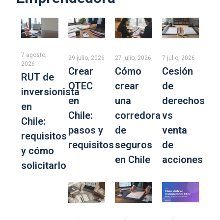
7 agosto,
29 julio, 2026
27 julio, 2026
7 julio, 2026
2026
Crear
Cómo
Cesión
RUT de
OTEC
crear
de
inversionista
en
una
derechos
en
Chile:
corredora
vs
Chile:
pasos y
de
venta
requisitos
requisitos
seguros
de
y cómo
en Chile
acciones
solicitarlo